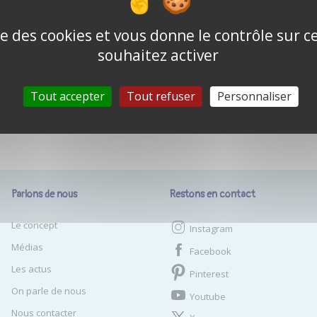
SE CONNECTER
ise des cookies et vous donne le contrôle sur 
Se connecter avec GoogleOauth2
souhaitez activer
Tout accepter
Tout refuser
Personnaliser
Parlons de nous
Restons en contact
Le concept
Instagram
Médias
Facebook
Les actus
Pinterest
On parle de nous
Youtube
Nous contacter