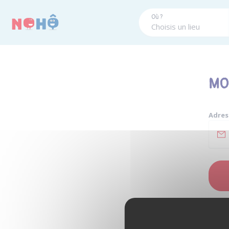
Panneau de gestion des cookies
Où ?
MO
Adres
Si ton 
contena