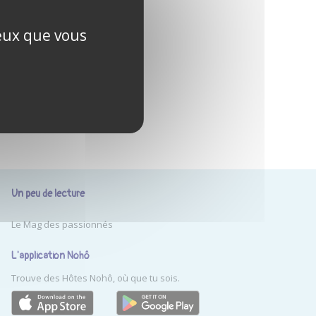
ceux que vous
Un peu de lecture
Le Mag des passionnés
L'application Nohô
Trouve des Hôtes Nohô, où que tu sois.