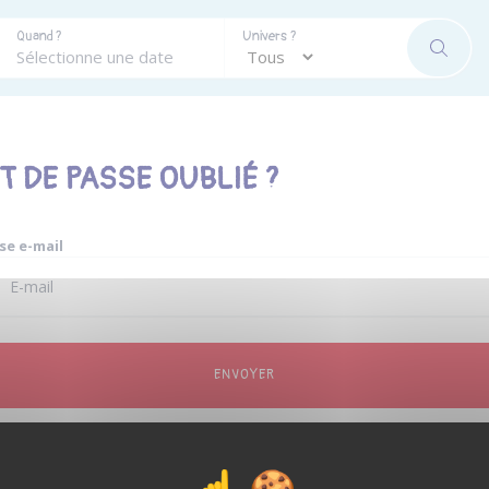
Quand ?
Univers ?
RECHE
T DE PASSE OUBLIÉ ?
se e-mail
adresse e-mail existe déjà dans notre base de données, tu recevras un e-mail
nt des instructions pour réinitialiser ton mot de passe d'ici quelques minutes.