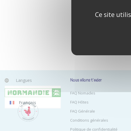
Ce site util
Langues
Nous allons t'aider
Anglais
FAQ Nomades
FAQ Hôtes
Français
FAQ Générale
Conditions générales
Politique de confidentialité