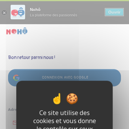
Panneau de gestion des cookies
Nohô
Ouvrir
La plateforme des passionnés
Bon retour parmi nous !
CONNEXION AVEC GOOGLE
ou
Adresse e-mail
Ce site utilise des
cookies et vous donne
le contrôle sur ceux