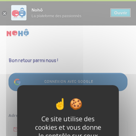
Panneau de gestion des cookies
Nohô
Ouvrir
La plateforme des passionnés
Bon retour parmi nous !
CONNEXION AVEC GOOGLE
ou
Adresse e-mail
Ce site utilise des
cookies et vous donne
le contrôle sur ceux