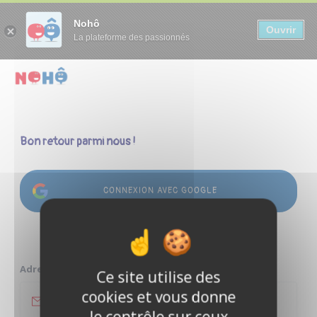
Panneau de gestion des cookies
Nohô
Ouvrir
La plateforme des passionnés
Bon retour parmi nous !
CONNEXION AVEC GOOGLE
ou
Adresse e-mail
Ce site utilise des
cookies et vous donne
le contrôle sur ceux