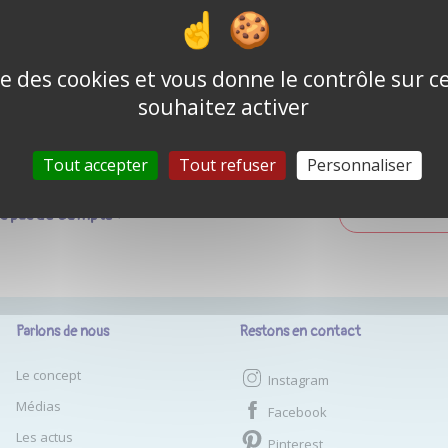
Mot de passe o
Se souvenir de moi
ise des cookies et vous donne le contrôle sur 
souhaitez activer
CONNEXION
Tout accepter
Tout refuser
Personnaliser
as pas de compte ?
CRÉER UN COM
Parlons de nous
Restons en contact
Le concept
Instagram
Médias
Facebook
Les actus
Pinterest