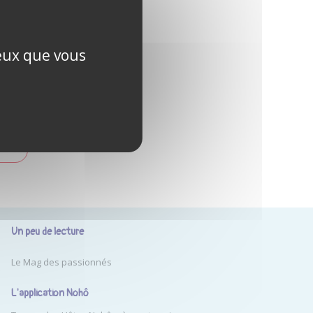
ublié ?
ceux que vous
PTE
Un peu de lecture
Le Mag des passionnés
L'application Nohô