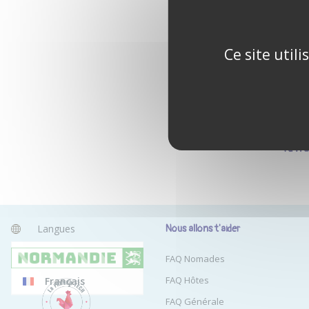
Ce site util
Tu n'
Langues
Nous allons t'aider
Anglais
FAQ Nomades
FAQ Hôtes
Français
FAQ Générale