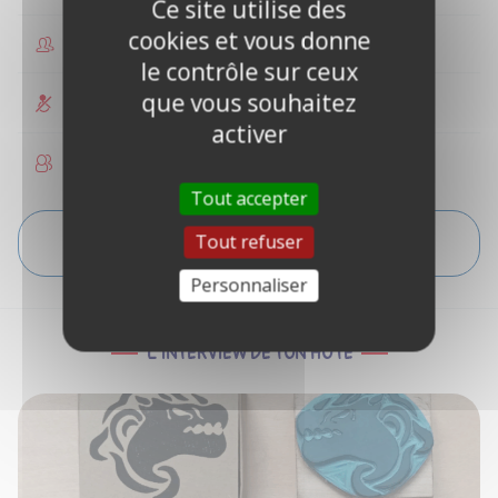
Ce site utilise des
cookies et vous donne
1 à 2 personnes
le contrôle sur ceux
que vous souhaitez
Non accessible PMR
activer
Enfants acceptés
Tout accepter
Tout refuser
VOIR L'ITINÉRAIRE
Personnaliser
L'INTERVIEW DE TON HÔTE