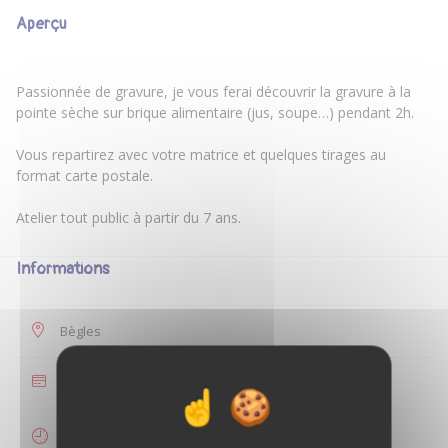
Aperçu
Passionnée de gravure, je vous ferai découvrir la gravure à la
pointe sèche sur brique alimentaire (jus, soupe…) pendant 2h.
Vous repartirez avec votre matrice et quelques tirages au
format carte postale.
Informations
Bègles
35 €
2 heures