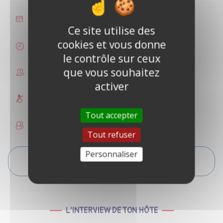
35 €
Ce site utilise des
cookies et vous donne
1 heure
le contrôle sur ceux
que vous souhaitez
1 à 2 personnes
activer
Non accessible PMR
Tout accepter
Enfants acceptés
Tout refuser
Personnaliser
VOIR L'ITINÉRAIRE
L'INTERVIEW DE TON HÔTE