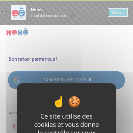
Panneau de gestion des cookies
Nohô
Ouvrir
La plateforme des passionnés
Bon retour parmi nous !
CONNEXION AVEC GOOGLE
ou
Adresse e-mail
Ce site utilise des
cookies et vous donne
le contrôle sur ceux