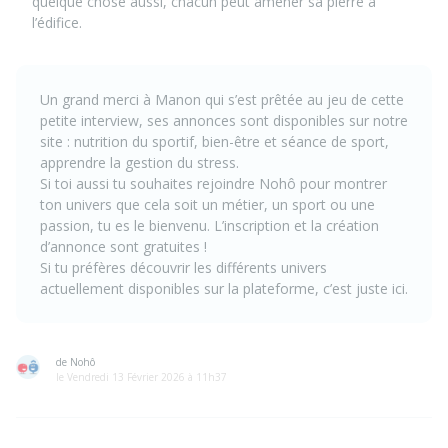
quelque chose aussi, chacun peut amener sa pierre à
l’édifice.
Un grand merci à Manon qui s’est prêtée au jeu de cette
petite interview, ses annonces sont disponibles sur notre
site :
nutrition du sportif
,
bien-être et séance de sport
,
apprendre la gestion du stress
.
Si toi aussi tu souhaites rejoindre Nohô pour montrer
ton univers que cela soit un métier, un sport ou une
passion, tu es le bienvenu. L
’inscription et la création
d’annonce sont gratuites
!
Si tu préfères découvrir les différents univers
actuellement disponibles sur la plateforme, c’est juste
ici
.
de Nohô
le Vendredi 13 Février 2026 à 11h37