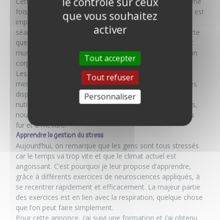
le contrôle sur ceux
Cette annonce vient dans la continuité de la première. Une
fois que l’on donne le bon « carburant » à notre corps, il est
que vous souhaitez
important de faire du sport. Je conseille au moins deux
activer
séances par semaine dans l’idéal. Cela peut-être n’importe
quel sport, dans le cas présent,
il s’agit de renforcement
musculaire
pour créer de la masse musculaire et avoir un
Tout accepter
corps plus tonique.
Les cours de sport sont donnés par moi ou par un
Tout refuser
membre de l’équipe. Nous nous relayons en fonction des
disponibilités de chacun. Nous sommes conseillés en
Personnaliser
nutrition, mais nous ne sommes pas éducateurs sportifs,
nous le faisons par plaisir et avec ce que l’on a appris au
fur et à mesure.
Apprendre la gestion du stress
Aujourd’hui, on remarque que les gens sont tous stressés
car le temps va trop vite et que le climat actuel est
angoissant. C’est pourquoi je leur propose d’apprendre,
grâce à différents exercices de neurosciences appliqués, à
se recentrer rapidement et efficacement
. La majeur partie
des exercices est en lien avec la respiration, quelque chose
que l’on peut faire simplement.
Pour cette annonce, j’ai suivi une formation et j’ai obtenu